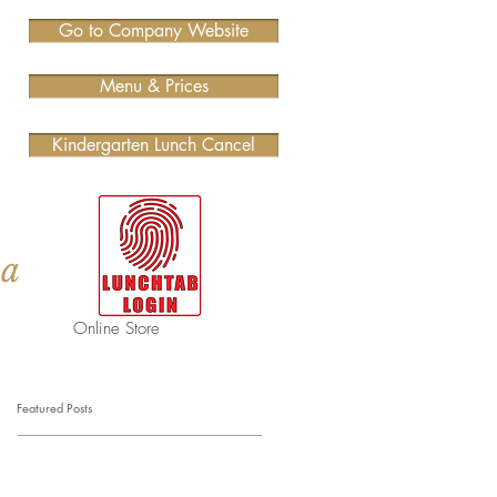
Go to Company Website
Menu & Prices
Kindergarten Lunch Cancel
ma
Online Store
Featured Posts