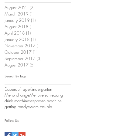
August 2021
(2)
2 posts
March 2019
(1)
1 post
January 2019
(1)
1 post
August 2018
(1)
1 post
April 2018
(1)
1 post
January 2018
(1)
1 post
November 2017
(1)
1 post
October 2017
(1)
1 post
September 2017
(3)
3 posts
August 2017
(6)
6 posts
Search By Tags
Daueraufträge
Kindergarten
Menu change
Menüverschiebung
drink machines
espresso machine
getting ready
system trouble
Follow Us