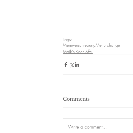
Tags:
Menüverschiebung
Menu change
Maik´s Kochlöffel
Comments
Write a comment...