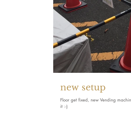
new setup
Floor get fixed, new Vending machine
it :-)