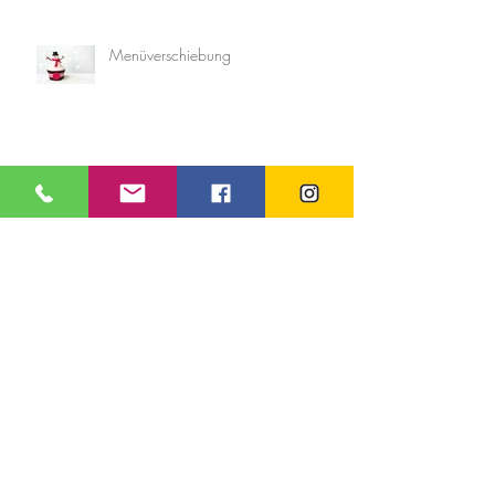
Menüverschiebung
!!!!System trouble!!!!
Menüverschiebung durch Taifun Lan
Our new mixer has arrived